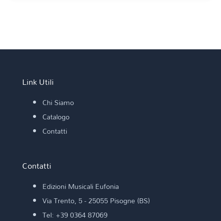
CERVELLINI M.
MUSICA PER BANDA
COMPOSIZIONI ORIGINALI
MARCE E INNI
MARCE DA SFILATA
Link Utili
Chi Siamo
CLARINET SERENADE
Catalogo
Contatti
Audio 1
Contatti
MANGANI M.
Edizioni Musicali Eufonia
Via Trento, 5 - 25055 Pisogne (BS)
Tel: +39 0364 87069
MUSICA DA CAMERA
CLARINETTO
E PIANOFORTE