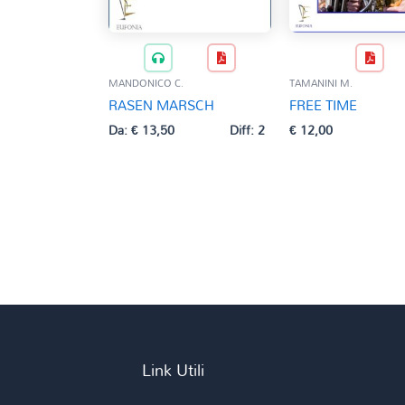
MANDONICO C.
TAMANINI M.
RASEN MARSCH
FREE TIME
Da:
€
13,50
Diff: 2
€
12,00
Link Utili