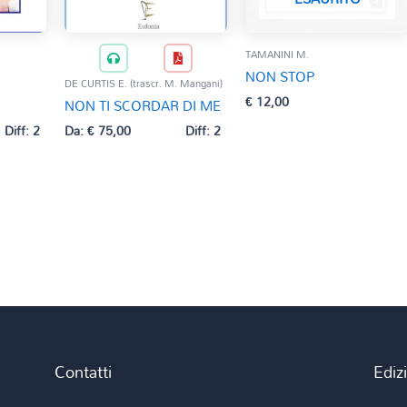
TAMANINI M.
NON STOP
DE CURTIS E. (trascr. M. Mangani)
€
12,00
NON TI SCORDAR DI ME
Diff: 2
Da:
€
75,00
Diff: 2
Contatti
Ediz