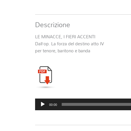
Descrizione
LE MINACCE, I FIERI ACCENTI
Dall’op. La forza del destino atto IV
per tenore, baritono e banda
Audio
00:00
Player