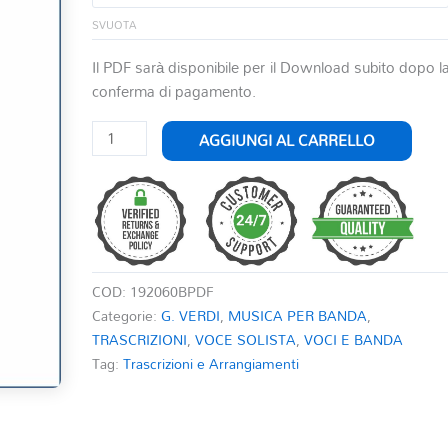
SVUOTA
Il PDF sarà disponibile per il Download subito dopo l
conferma di pagamento.
LE
AGGIUNGI AL CARRELLO
MINACCE,
I
FIERI
ACCENTI
quantità
COD:
192060BPDF
Categorie:
G. VERDI
,
MUSICA PER BANDA
,
TRASCRIZIONI
,
VOCE SOLISTA
,
VOCI E BANDA
Tag:
Trascrizioni e Arrangiamenti