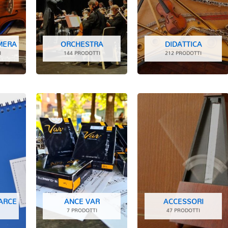
MERA
ORCHESTRA
DIDATTICA
I
144 PRODOTTI
212 PRODOTTI
MARCE
ANCE VAR
ACCESSORI
7 PRODOTTI
47 PRODOTTI