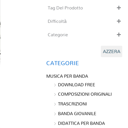
Tag Del Prodotto
CD
Difficoltà
Clarinetto basso
4
Composizioni originali
Categorie
Natale
MUSICA PER BANDA
QR base
AZZERA
BIG BAND
QR esecuzione
CATEGORIE
Trascrizioni e Arrangiamenti
MUSICA PER BANDA
WILLOW WOOD
DOWNLOAD FREE
Da:
€
50,50
COMPOSIZIONI ORIGINALI
TRASCRIZIONI
BANDA GIOVANILE
DIDATTICA PER BANDA