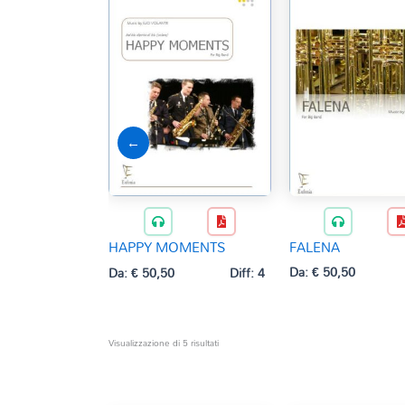
←
FALENA
HAPPY MOMENTS
Da:
€
50,50
Da:
€
50,50
Diff: 4
Ordina
Visualizzazione di 5 risultati
in
base
al
più
recente