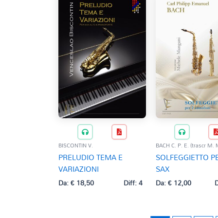
BISCONTIN V.
BACH C. P. E. (trascr M.
PRELUDIO TEMA E
SOLFEGGIETTO P
VARIAZIONI
SAX
Da:
€
18,50
Diff: 4
Da:
€
12,00
D