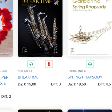
MAGNIFICI P.
GARBARINO G.
zatti)
BREAKTIME
SPRING RHAPSODY
 PER
X E
Da:
€
15,00
Diff: 3
Da:
€
19,50
Diff: 4,5
Diff: 2