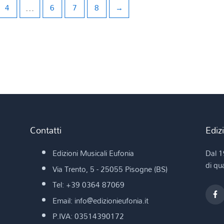
4
…
6
7
8
→
Contatti
Ediz
Edizioni Musicali Eufonia
Dal 1
di qua
Via Trento, 5 - 25055 Pisogne (BS)
Tel: +39 0364 87069
Email: info@edizionieufonia.it
P.IVA: 03514390172