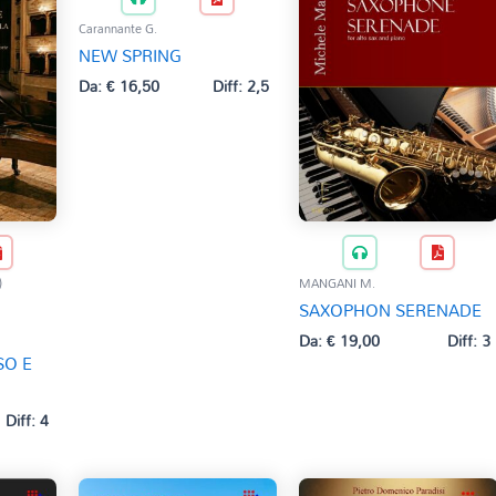
Carannante G.
NEW SPRING
Da:
€
16,50
Diff: 2,5
)
MANGANI M.
SAXOPHON SERENADE
Da:
€
19,00
Diff: 3
SO E
Diff: 4