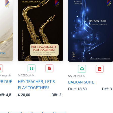
 Mangani)
MAZZOLA M.
SARACINO A.
ER DUE
HEY TEACHER, LET’S
BALKAN SUITE
PLAY TOGETHER!
Da:
€
18,50
Diff: 3
iff: 4,5
€
20,00
Diff: 2