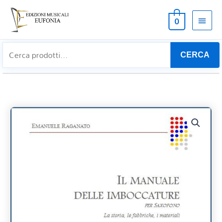
MEN
0
PRIN
CERCA