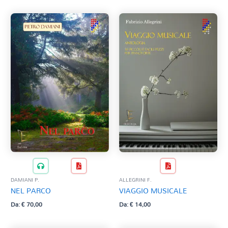
MANGANI M.
MANZALINI A. R.
MARCHETTI G.
MARENCO R. (strum. Snafilippo M.)
MARINAI M.
MARIOTTI G.
MASAKADO K.
MAZZA P.
MENSA D.
MONCALVO A.
MONITTO . M.
MONTALTO S.
NETTI M.
ORSINI A. (rev. A. Bona)
PAGNINI F.
PALLI C.
DAMIANI P.
ALLEGRINI F.
PASCULLI S. E.
NEL PARCO
VIAGGIO MUSICALE
PEDRAZZINI D.
Da:
€
70,00
Da:
€
14,00
PIACENTE G.
PICARBAND