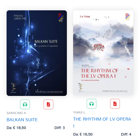
CREUX F.
G. VERDI
originale
attuale
era:
è:
DAMFRA
J. STRAUSS
€ 22,00.
€ 20,00.
DAMIANI P.
W. A. MOZART
DELL'ACQUA M.
VOCI E BANDA
DELL'ACQUA M. - RADDRIZZANI A.
CORO
DELLA FONTE L.
VOCE SOLISTA
DELLE CESE D. (rev. V. Clericò)
ORCHESTRA
DIPIETRO F.
DONAZZOLO D.
FARINA W.
FENAROLI - LOTARIO
FENAROLI T.
FERRERO B. A.
FILIPPA G. (tracr. M. Mangani)
FILIPPA P. (rev. L. Tedesco)
FILOSO M. (trascr. M. Managò)
YUHUI L.
SARACINO A.
FRANCHINO S.
THE RHYTHM OF LV OPERA
BALKAN SUITE
FUCIK J. (rev. M. Tamanini)
I
Da:
€
18,50
Diff: 3
FUNARI Y.
Da:
€
16,50
Diff: 4
FURLANI P.