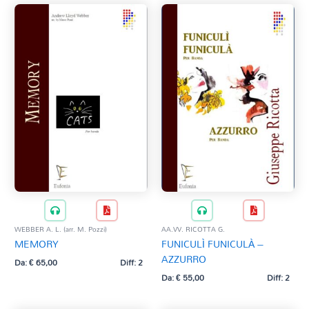
WEBBER A. L. (arr. M. Pozzi)
AA.VV. RICOTTA G.
MEMORY
FUNICULÌ FUNICULÀ –
AZZURRO
Da:
€
65,00
Diff: 2
Da:
€
55,00
Diff: 2