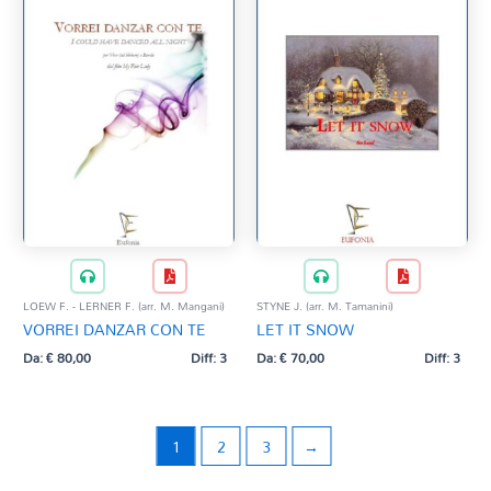
LOEW F. - LERNER F. (arr. M. Mangani)
STYNE J. (arr. M. Tamanini)
VORREI DANZAR CON TE
LET IT SNOW
Da:
€
80,00
Diff: 3
Da:
€
70,00
Diff: 3
1
2
3
→