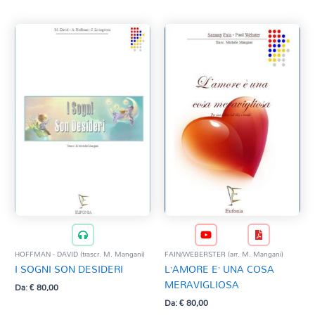
QUARANTOTTO L. (trascr. M. Mangani)
QUEEN (arr. M. Pozzi)
REMIPAS (trascr. V. Alberti)
RODGERS. R. (trascr. M. Mangani)
STYNE J. (arr. M. Tamanini)
THIBAULT - REVAUX (V. Correnti)
WEBBER A. L. (arr. M. Pozzi)
HOFFMAN - DAVID (trascr. M. Mangani)
FAIN/WEBERSTER (arr. M. Mangani)
I SOGNI SON DESIDERI
L’AMORE E’ UNA COSA
MERAVIGLIOSA
Da:
€
80,00
Da:
€
80,00