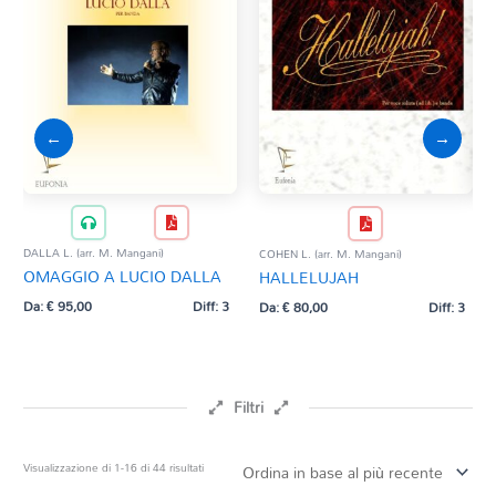
←
→
DALLA L. (arr. M. Mangani)
COHEN L. (arr. M. Mangani)
BATT
OMAGGIO A LUCIO DALLA
HALLELUJAH
CI
Da:
€
95,00
Diff: 3
Da:
€
80,00
Diff: 3
Da:
Filtri
Prezzo
Ordina
Visualizzazione di 1-16 di 44 risultati
in
base