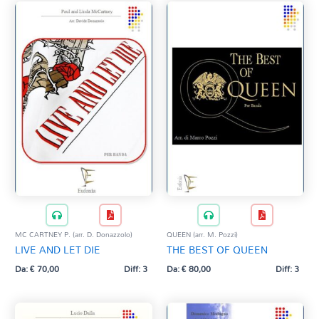
MC CARTNEY P. (arr. D. Donazzolo)
QUEEN (arr. M. Pozzi)
LIVE AND LET DIE
THE BEST OF QUEEN
Da:
€
70,00
Diff: 3
Da:
€
80,00
Diff: 3