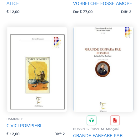
ALICE
VORREI CHE FOSSE AMORE
€
12,00
Da:
€
77,00
Diff: 2
DAMIANI P.
CIVICI POMPIERI
ROSSINI G. (trascr. M. Mangani)
€
12,00
Diff: 2
GRANDE FANFARE PAR