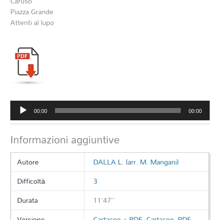
Caruso
Piazza Grande
Attenti al lupo
Audio
00:00
00:00
Player
Informazioni aggiuntive
Autore
DALLA L. (arr. M. Mangani)
Difficoltà
3
Durata
11'47''
Versione
Cartaceo + PDF
,
Cartaceo
,
PDF