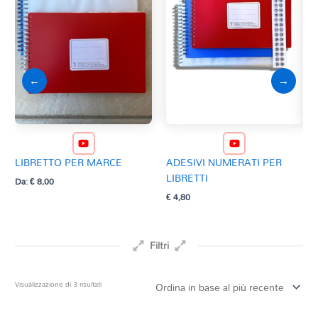
←
→
PO
CO
LIBRETTO PER MARCE
ADESIVI NUMERATI PER
€
12
LIBRETTI
Da:
€
8,00
€
4,80
Filtri
Prezzo
Ordina
Visualizzazione di 3 risultati
in
base
Tag Del Prodotto
al
più