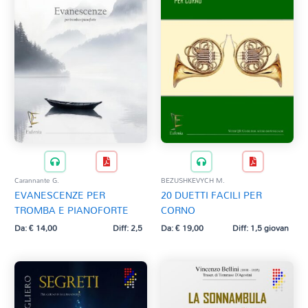
ROSSINI G. (trascr. E. Toscano)
SALVETTI C.
SALVETTI C. (rev. C. Mandonico)
SIMMARANO V.
SOUSA J. P. (arr. A. Fraioli)
STRAUSS F. (rev. L. Giuliani)
STRAUSS J.
TEDESCHI G.B. - ANZOLIN L.
VERDI G. (trascr. Della Corte - Gaizo)
ZOCCARATO P.
Carannante G.
BEZUSHKEVYCH M.
EVANESCENZE PER
20 DUETTI FACILI PER
TROMBA E PIANOFORTE
CORNO
Da:
€
14,00
Diff: 2,5
Da:
€
19,00
Diff: 1,5 giovan