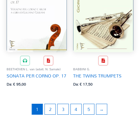
BEETHOVEN L. van (adatt. N. Samale)
BABBINI G.
SONATA PER CORNO OP. 17
THE TWINS TRUMPETS
Da:
€
95,00
Da:
€
17,50
1
2
3
4
5
→