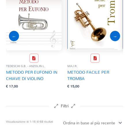
←
→
TEDESCHI G.B. - ANZOLIN L.
MAJ R.
FAR
METODO PER EUFONIO IN
METODO FACILE PER
ME
CHIAVE DI VIOLINO
TROMBA
Da:
€
17,00
€
15,00
Filtri
Prezzo
Ordina
Visualizzazione di 1-16 di 68 risultati
in
base