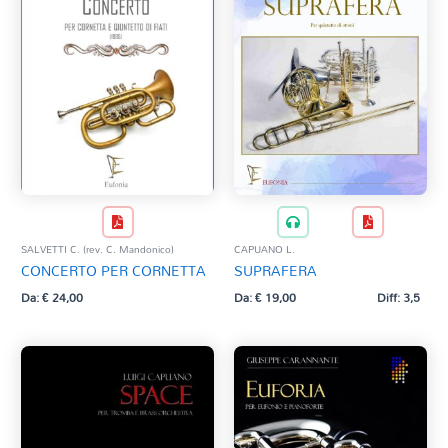
CAPUANO L.
SALVETTI C. (rev. C. Mandonico)
SUPRAFERA
CONCERTO PER CORNETTA
Da:
€
19,00
Diff: 3,5
Da:
€
24,00