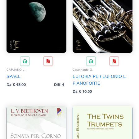
CAPUANO L.
Carannante G.
SPACE
EUFORIA PER EUFONIO E
PIANOFORTE
Da:
€
48,00
Diff: 4
Da:
€
16,50