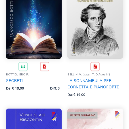
BOTTIGLIERO F.
BELLINI V. (trascr. T. D'Agostini)
SEGRETI
LA SONNAMBULA PER
CORNETTA E PIANOFORTE
Da:
€
19,00
Diff: 3
Da:
€
19,00