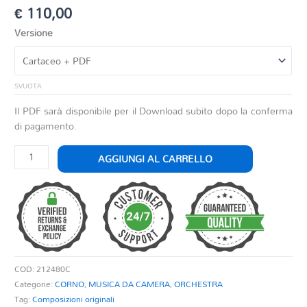
€
110,00
Versione
SVUOTA
Il PDF sarà disponibile per il Download subito dopo la conferma
di pagamento.
SONATA
AGGIUNGI AL CARRELLO
PER
CORNO
OP.
17
quantità
COD:
212480C
Categorie:
CORNO
,
MUSICA DA CAMERA
,
ORCHESTRA
Tag:
Composizioni originali