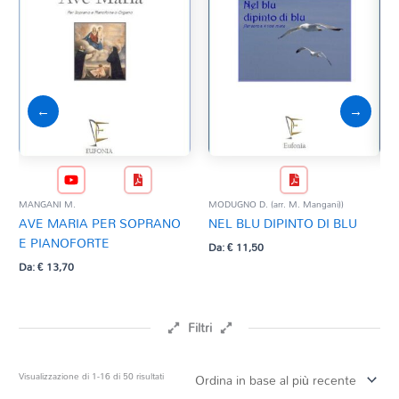
←
→
MAR
CA
MANGANI M.
MODUGNO D. (arr. M. Mangani))
€
25
AVE MARIA PER SOPRANO
NEL BLU DIPINTO DI BLU
E PIANOFORTE
Da:
€
11,50
Da:
€
13,70
Filtri
Prezzo
Ordina
Visualizzazione di 1-16 di 50 risultati
in
base