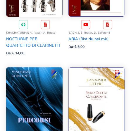
BACH J. S. (trascr. D. Zaffaroni)
KHACHATURIAN A. (trascr. A. Russo)
ARIA (Bist du bei mir)
NOCTURNE PER
QUARTETTO DI CLARINETTI
Da:
€
8,00
Da:
€
14,00