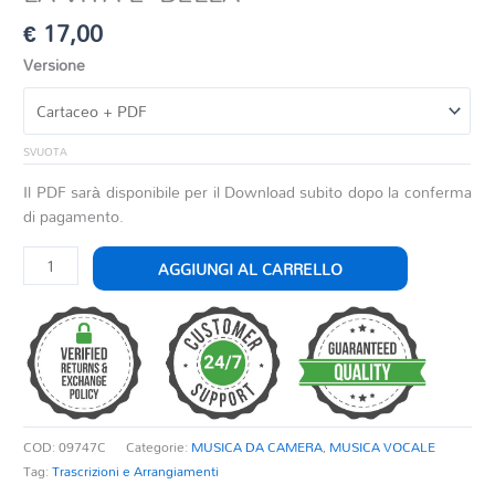
€
17,00
Versione
SVUOTA
Il PDF sarà disponibile per il Download subito dopo la conferma
di pagamento.
LA
AGGIUNGI AL CARRELLO
VITA
E'
BELLA
quantità
COD:
09747C
Categorie:
MUSICA DA CAMERA
,
MUSICA VOCALE
Tag:
Trascrizioni e Arrangiamenti