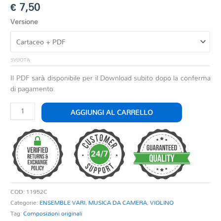
€
7,50
Versione
SVUOTA
Il PDF sarà disponibile per il Download subito dopo la conferma
di pagamento.
ELEGIA
AGGIUNGI AL CARRELLO
PER
VIOLINO
E
PIANOFORTE
quantità
COD:
11952C
Categorie:
ENSEMBLE VARI
,
MUSICA DA CAMERA
,
VIOLINO
Tag:
Composizioni originali