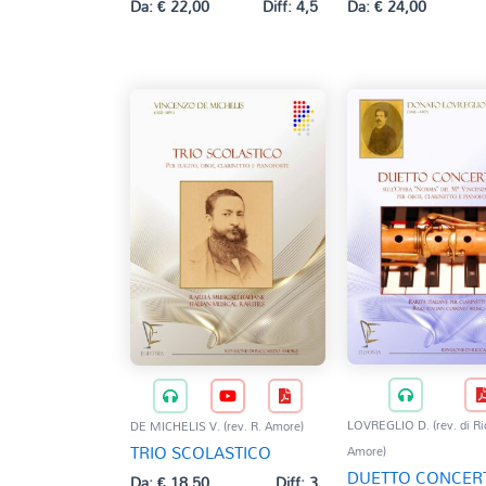
Da:
€
22,00
Diff: 4,5
Da:
€
24,00
LOVREGLIO D. (rev. di Ri
DE MICHELIS V. (rev. R. Amore)
TRIO SCOLASTICO
Amore)
DUETTO CONCER
Da:
€
18,50
Diff: 3