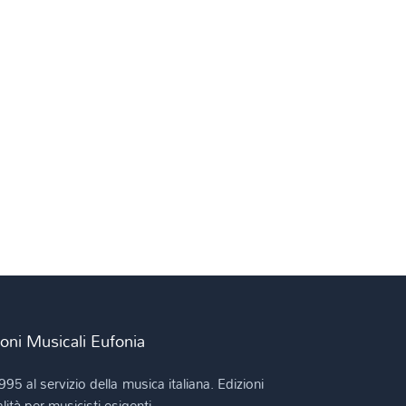
ioni Musicali Eufonia
995 al servizio della musica italiana. Edizioni
lità per musicisti esigenti.