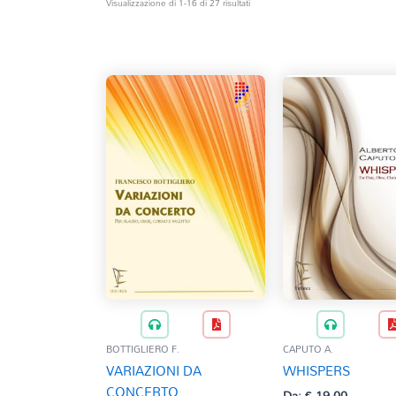
Ordina
Visualizzazione di 1-16 di 27 risultati
in
base
al
più
recente
BOTTIGLIERO F.
CAPUTO A.
VARIAZIONI DA
WHISPERS
CONCERTO
Da:
€
19,00