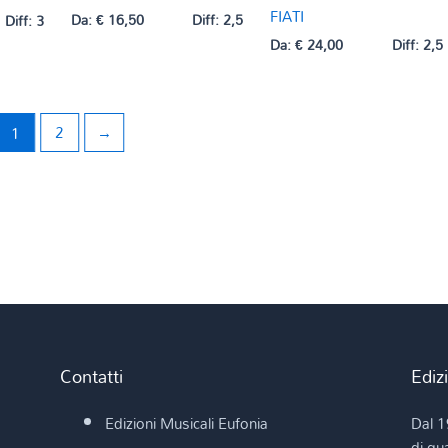
FIATI
Da:
€
16,50
Diff: 2,5
Diff: 3
Da:
€
24,00
Diff: 2,5
1
2
→
Contatti
Ediz
Edizioni Musicali Eufonia
Dal 1
di qua