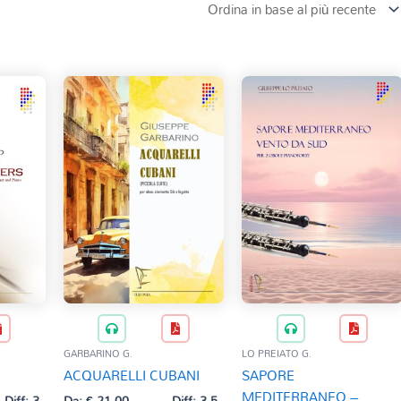
GARBARINO G.
LO PREIATO G.
ACQUARELLI CUBANI
SAPORE
MEDITERRANEO –
Diff: 3
Da:
€
21,00
Diff: 3,5