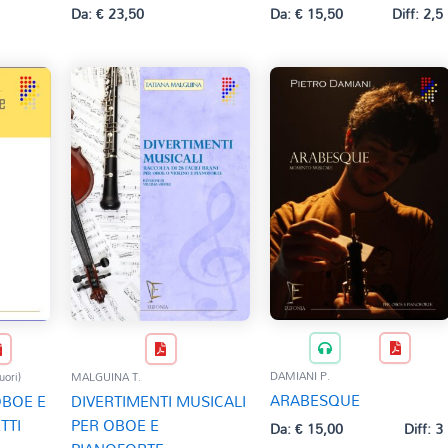
Da:
€
23,50
Da:
€
15,50
Diff: 2,5
DAMIANI P.
ori)
MALGUINA T.
ARABESQUE
BOE E
DIVERTIMENTI MUSICALI
TTI
PER OBOE E
Da:
€
15,00
Diff: 3