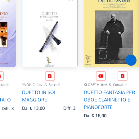
→
YVON C. (rev. A. Baccini)
KLOSE' H. (rev. S. Conzatti)
ccardo
DUETTO IN SOL
DUETTO FANTASIA PER
MAGGIORE
OBOE CLARINETTO E
TATO
PIANOFORTE
Da:
€
13,00
Diff: 3
Diff: 3
Da:
€
16,00