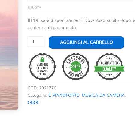
SVUOTA
Il PDF sarà disponibile per il Download subito dopo l
conferma di pagamento.
SAPORE
AGGIUNGI AL CARRELLO
MEDITERRANEO
-
VENTO
DA
SUD
quantità
COD:
202177C
Categorie:
E PIANOFORTE
,
MUSICA DA CAMERA
,
OBOE