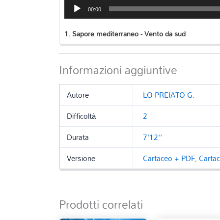
Audio
00:00
Player
1.
Sapore mediterraneo - Vento da sud
Informazioni aggiuntive
Autore
LO PREIATO G.
Difficoltà
2
Durata
7'12''
Versione
Cartaceo + PDF
,
Carta
Prodotti correlati