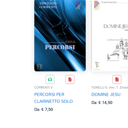
CORRENTI V.
TONELLI G. (rev. T. Ziliani
PERCORSI PER
DOMINE JESU
CLARINETTO SOLO
Da:
€
14,50
Da:
€
7,50