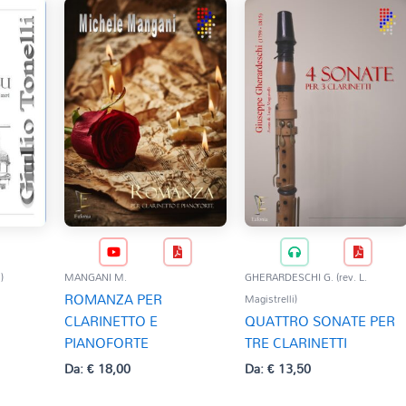
)
MANGANI M.
GHERARDESCHI G. (rev. L.
ROMANZA PER
Magistrelli)
CLARINETTO E
QUATTRO SONATE PER
PIANOFORTE
TRE CLARINETTI
Da:
€
18,00
Da:
€
13,50