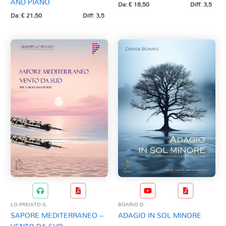
AND PIANO
Da:
€
18,50
Diff: 3,5
LO PREIATO G.
Da:
€
21,50
Diff: 3,5
LOVREGLIO D. (rev. di Riccardo Amore)
MALGUINA T.
MANGANI M.
MARINO S.
MOSCA P.
PERGOLESI G. B. (rev. M. Scappini)
PIAZZOLLA A. (trascr. M. Mangani)
POPP W.
RAVEL M.
ROSSINI G. (trascr. M. Mangani)
SARACINO A.
SCORSONE A.
SIMMARANO V.
TCHAIKOVSKY P. I. (arr. M. Scappini)
TISO E.
LO PREIATO G.
BOARIO D.
SAPORE MEDITERRANEO –
ADAGIO IN SOL MINORE