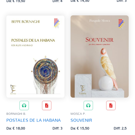
Da:
€
14,50
Diff: 3
Da:
€
19,50
Diff: 4
BORNAGHI B.
MOSCA P.
POSTALES DE LA HABANA
SOUVENIR
Da:
€
18,00
Diff: 3
Da:
€
15,50
Diff: 2,5