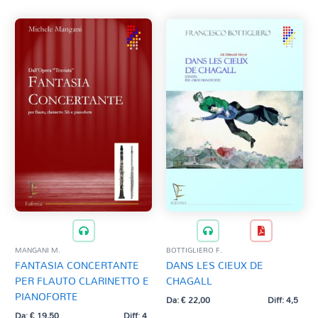
MANGANI M.
BOTTIGLIERO F.
FANTASIA CONCERTANTE
DANS LES CIEUX DE
PER FLAUTO CLARINETTO E
CHAGALL
PIANOFORTE
Da:
€
22,00
Diff: 4,5
Da:
€
19,50
Diff: 4