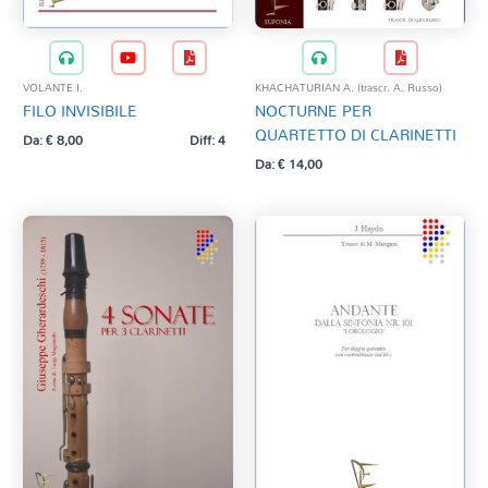
VOLANTE I.
KHACHATURIAN A. (trascr. A. Russo)
FILO INVISIBILE
NOCTURNE PER
QUARTETTO DI CLARINETTI
Da:
€
8,00
Diff: 4
Da:
€
14,00