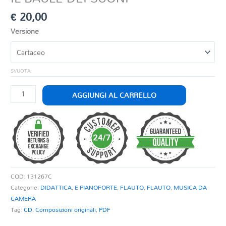
€
20,00
Versione
SVUOTA
IL
AGGIUNGI AL CARRELLO
BAULE
DEI
SUONI
quantità
COD:
131267C
Categorie:
DIDATTICA
,
E PIANOFORTE
,
FLAUTO
,
FLAUTO
,
MUSICA DA
CAMERA
Tag:
CD
,
Composizioni originali
,
PDF