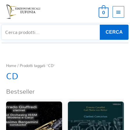
MEN
0
PRIN
CERCA
Home
/ Prodotti taggati “CD”
CD
Bestseller