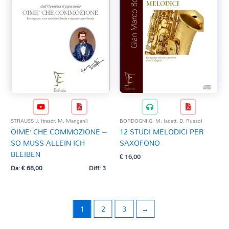
STRAUSS J. (trascr. M. Mangani)
BORDOGNI G. M. (adatt. D. Russo)
OIME’ CHE COMMOZIONE –
12 STUDI MELODICI PER
SO MUSS ALLEIN ICH
SAXOFONO
BLEIBEN
€
16,00
Da:
€
68,00
Diff: 3
1
2
3
→