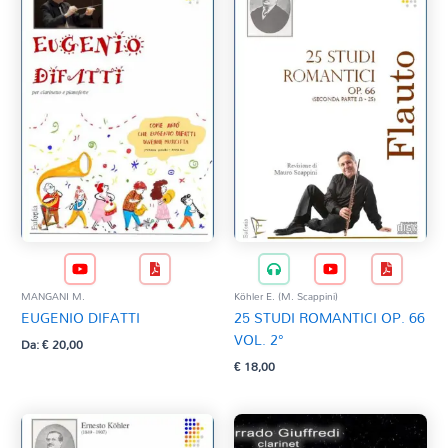
MANGANI M.
Köhler E. (M. Scappini)
EUGENIO DIFATTI
25 STUDI ROMANTICI OP. 66
VOL. 2°
Da:
€
20,00
€
18,00