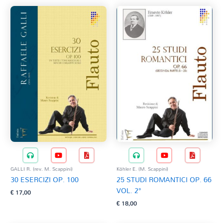
GALLI R. (rev. M. Scappini)
Köhler E. (M. Scappini)
30 ESERCIZI OP. 100
25 STUDI ROMANTICI OP. 66
VOL. 2°
€
17,00
€
18,00