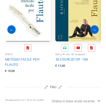
←
→
ZANI S.
GALLI R. (rev. M. Scappini)
GUA
METODO FACILE PER
30 ESERCIZI OP. 100
DI
FLAUTO
FL
€
17,00
€
15,00
€
22
Filtri
Prezzo
Ordina
Visualizzazione di 1-16 di 24 risultati
in
base