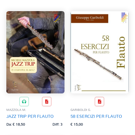
MAZZOLA M.
prezzo
prezzo
CORO DI FLAUTI
originale
attuale
MOLINARO A..
era:
è:
DUO
SIMMARANO V.
€ 22,00.
€ 20,00.
E PIANOFORTE
ZANI S.
Solo
TRIO
OBOE
OTTONI
SASSOFONO
E PIANOFORTE
MAZZOLA M.
GARIBOLDI G.
JAZZ TRIP PER FLAUTO
58 ESERCIZI PER FLAUTO
Da:
€
18,50
Diff: 3
€
15,00