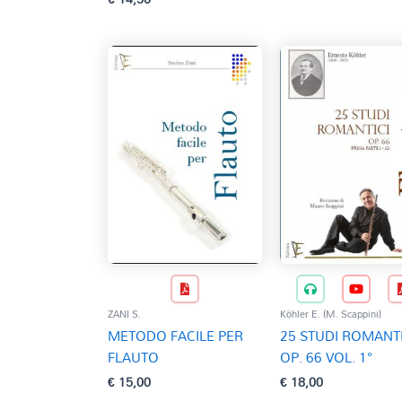
ZANI S.
Köhler E. (M. Scappini)
METODO FACILE PER
25 STUDI ROMANTI
FLAUTO
OP. 66 VOL. 1°
€
15,00
€
18,00