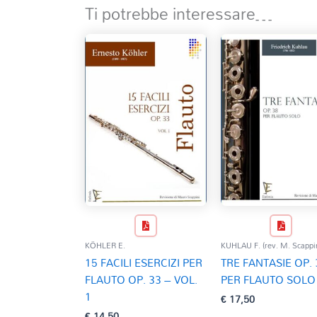
Ti potrebbe interessare…
KÖHLER E.
KUHLAU F. (rev. M. Scappin
15 FACILI ESERCIZI PER
TRE FANTASIE OP. 
FLAUTO OP. 33 – VOL.
PER FLAUTO SOLO
1
€
17,50
€
14,50