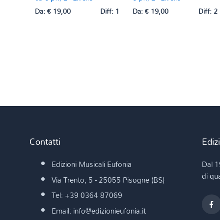
Da:
€
19,00
Diff: 1
Da:
€
19,00
Diff: 2
Contatti
Ediz
Edizioni Musicali Eufonia
Dal 1
di qua
Via Trento, 5 - 25055 Pisogne (BS)
Tel: +39 0364 87069
Email: info@edizionieufonia.it