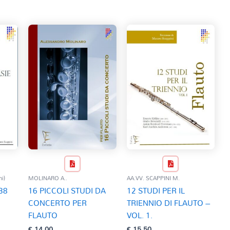
i)
MOLINARO A..
AA.VV. SCAPPINI M.
38
16 PICCOLI STUDI DA
12 STUDI PER IL
CONCERTO PER
TRIENNIO DI FLAUTO –
FLAUTO
VOL. 1.
€
14,00
€
15,50