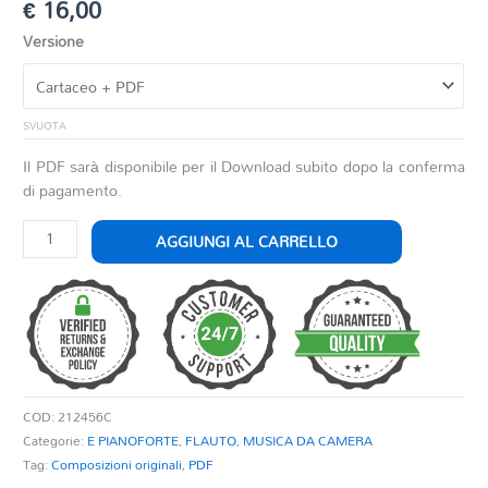
€
16,00
Versione
SVUOTA
Il PDF sarà disponibile per il Download subito dopo la conferma
di pagamento.
VIRTUOSO
AGGIUNGI AL CARRELLO
FLUTE
quantità
COD:
212456C
Categorie:
E PIANOFORTE
,
FLAUTO
,
MUSICA DA CAMERA
Tag:
Composizioni originali
,
PDF