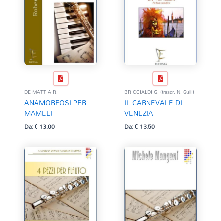
DE MATTIA R.
BRICCIALDI G. (trascr. N. Gullì)
ANAMORFOSI PER
IL CARNEVALE DI
MAMELI
VENEZIA
Da:
€
13,00
Da:
€
13,50