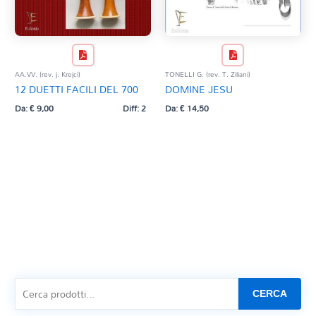
AA.VV. (rev. j. Krejci)
TONELLI G. (rev. T. Ziliani)
12 DUETTI FACILI DEL 700
DOMINE JESU
Da:
€
9,00
Diff: 2
Da:
€
14,50
CERCA