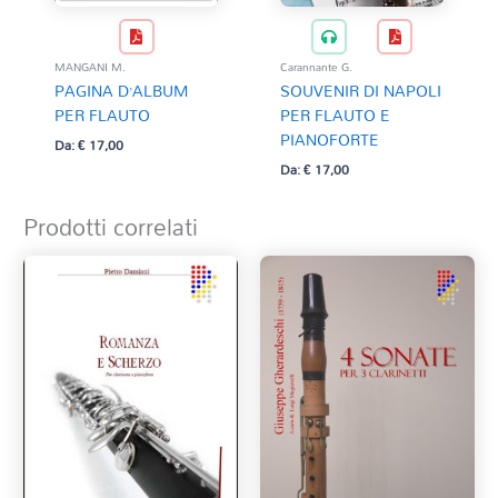
Carannante G.
MANGANI M.
SOUVENIR DI NAPOLI
PAGINA D’ALBUM
PER FLAUTO E
PER FLAUTO
PIANOFORTE
Da:
€
17,00
Da:
€
17,00
Prodotti correlati