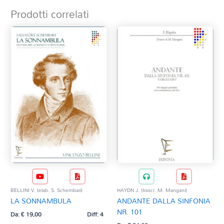
Prodotti correlati
BELLINI V. (elab. S. Schembari)
HAYDN J. (trascr. M. Mangani)
LA SONNAMBULA
ANDANTE DALLA SINFONIA
NR. 101
Da:
€
19,00
Diff: 4