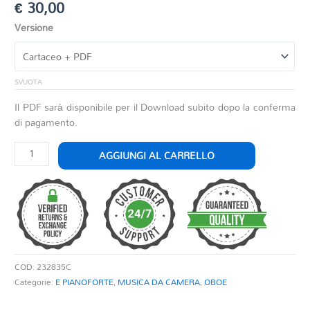
€
30,00
Versione
SVUOTA
Il PDF sarà disponibile per il Download subito dopo la conferma
di pagamento.
DANS
AGGIUNGI AL CARRELLO
LES
CIEUX
DE
CHAGALL
quantità
COD:
232835C
Categorie:
E PIANOFORTE
,
MUSICA DA CAMERA
,
OBOE