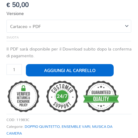
€
50,00
Versione
SVUOTA
Il PDF sarà disponibile per il Download subito dopo la conferma
di pagamento.
CONCERTO
AGGIUNGI AL CARRELLO
IN
DO
Min.
PER
OBOE
quantità
COD:
11983C
Categorie:
DOPPIO QUINTETTO
,
ENSEMBLE VARI
,
MUSICA DA
CAMERA