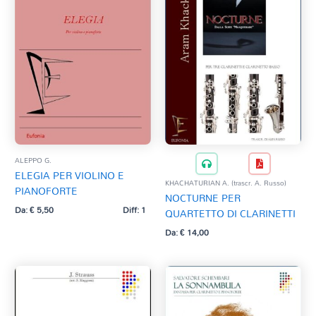
ALEPPO G.
ELEGIA PER VIOLINO E
KHACHATURIAN A. (trascr. A. Russo)
PIANOFORTE
NOCTURNE PER
Da:
€
5,50
Diff: 1
QUARTETTO DI CLARINETTI
Da:
€
14,00