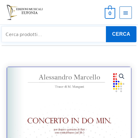
MEN
0
PRIN
CERCA