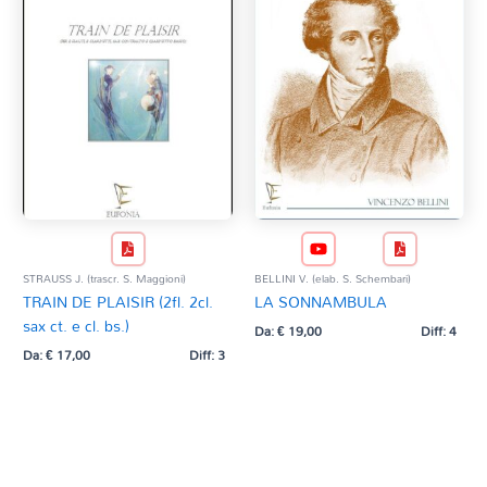
STRAUSS J. (trascr. S. Maggioni)
BELLINI V. (elab. S. Schembari)
TRAIN DE PLAISIR (2fl. 2cl.
LA SONNAMBULA
sax ct. e cl. bs.)
Da:
€
19,00
Diff: 4
Da:
€
17,00
Diff: 3