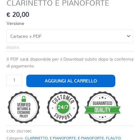
CLARINETTO E PIANOFORTE
€
20,00
Versione
SVUOTA
Il PDF sarà disponibile per il Download subito dopo la conferma
di pagamento.
DUE
AGGIUNGI AL CARRELLO
DANZE
PER
FLAUTO
CLARINETTO
E
PIANOFORTE
quantità
COD:
202106C
Categorie:
CLARINETTO
,
E PIANOFORTE
,
E PIANOFORTE
,
FLAUTO
,