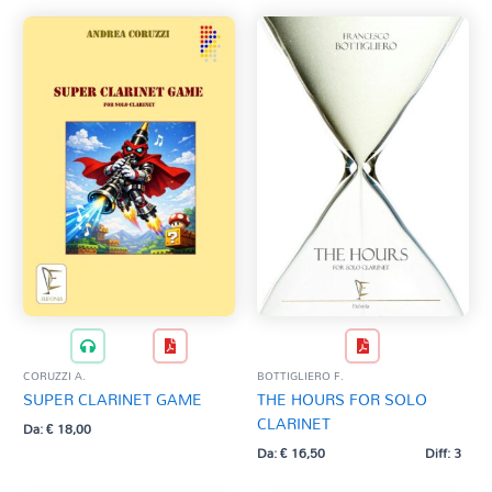
PITIS D.
RICOTTA G.
SAMALE N. H.
SCORSONE A.
VOLANTE I.
CORUZZI A.
BOTTIGLIERO F.
SUPER CLARINET GAME
THE HOURS FOR SOLO
CLARINET
Da:
€
18,00
Da:
€
16,50
Diff: 3