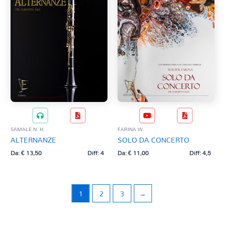
SAMALE N. H.
FARINA W.
ALTERNANZE
SOLO DA CONCERTO
Da:
€
13,50
Diff: 4
Da:
€
11,00
Diff: 4,5
1
2
3
→