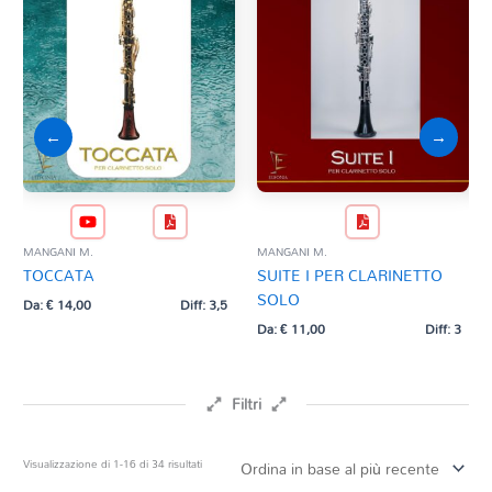
←
→
MANGANI M.
MANGANI M.
BACH
TOCCATA
SUITE I PER CLARINETTO
BA
SOLO
Da:
€
14,00
Diff: 3,5
Da:
Da:
€
11,00
Diff: 3
Filtri
Prezzo
Ordina
Visualizzazione di 1-16 di 34 risultati
in
base