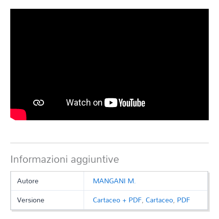
Informazioni aggiuntive
Autore
MANGANI M.
Versione
Cartaceo + PDF
,
Cartaceo
,
PDF