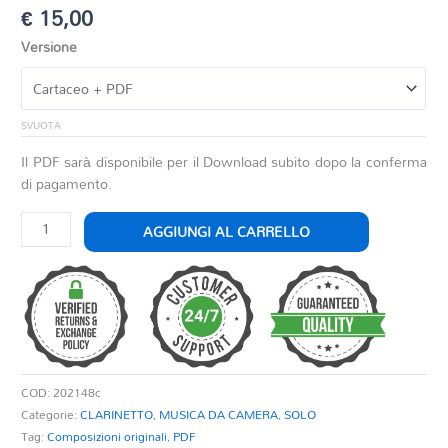
€
15,00
Versione
SVUOTA
Il PDF sarà disponibile per il Download subito dopo la conferma
di pagamento.
PRELUDIO
AGGIUNGI AL CARRELLO
PER
CLARINETTO
SOLO
quantità
COD:
202148c
Categorie:
CLARINETTO
,
MUSICA DA CAMERA
,
SOLO
Tag:
Composizioni originali
,
PDF