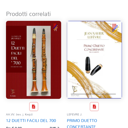
Prodotti correlati
AA.VV. (rev. j. Krejci)
LEFEVRE J.
12 DUETTI FACILI DEL 700
PRIMO DUETTO
CONCERTANTE
Da:
€
9,00
Diff: 2