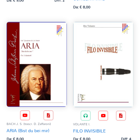
Da:
€
8,00
BACH J. S. (trascr. D. Zaffaroni)
VOLANTE I.
ARIA (Bist du bei mir)
FILO INVISIBILE
Da:
€
8,00
Da:
€
8,00
Diff: 4