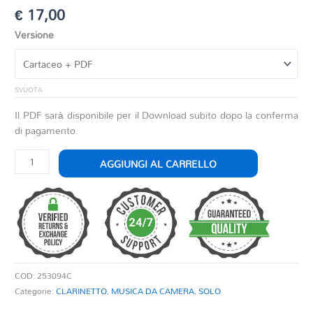
€
17,00
Versione
SVUOTA
Il PDF sarà disponibile per il Download subito dopo la conferma
di pagamento.
1°
AGGIUNGI AL CARRELLO
SUITE
DI
BACH
PER
CLARINETTO
SOLO
quantità
COD:
253094C
Categorie:
CLARINETTO
,
MUSICA DA CAMERA
,
SOLO