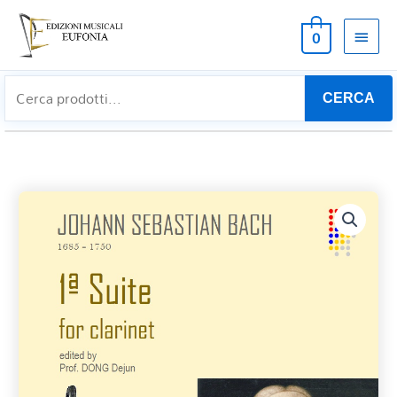
MEN
0
PRIN
CERCA