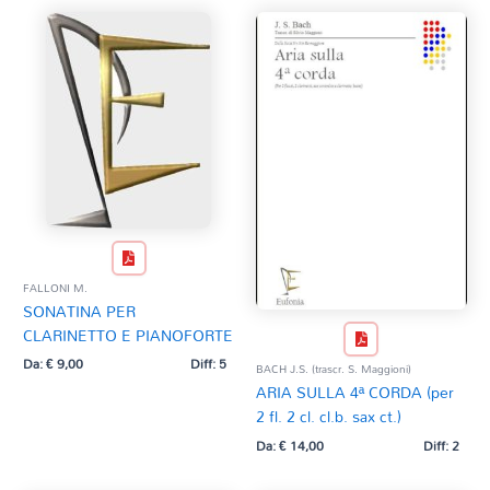
FALLONI M.
SONATINA PER
CLARINETTO E PIANOFORTE
Da:
€
9,00
Diff: 5
BACH J.S. (trascr. S. Maggioni)
ARIA SULLA 4ª CORDA (per
2 fl. 2 cl. cl.b. sax ct.)
Da:
€
14,00
Diff: 2