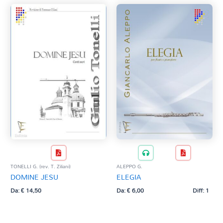
TONELLI G. (rev. T. Ziliani)
ALEPPO G.
DOMINE JESU
ELEGIA
Da:
€
14,50
Da:
€
6,00
Diff: 1