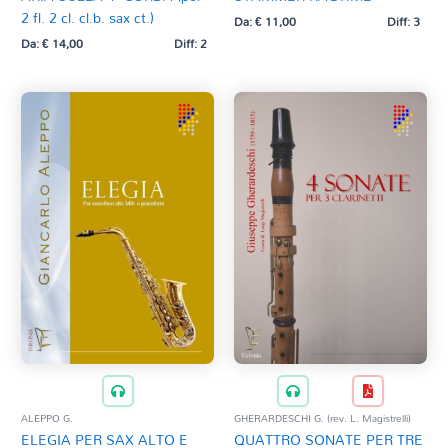
2 fl. 2 cl. cl.b. sax ct.)
Da:
€
11,00
Diff: 3
Da:
€
14,00
Diff: 2
ALEPPO G.
GHERARDESCHI G. (rev. L. Magistrelli)
ELEGIA PER SAX ALTO E
QUATTRO SONATE PER TRE