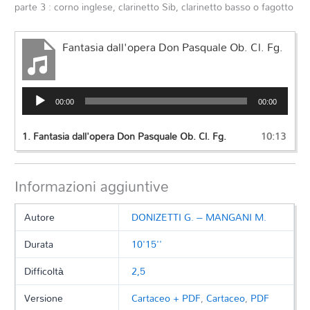
parte 3 : corno inglese, clarinetto Sib, clarinetto basso o fagotto
Fantasia dall'opera Don Pasquale Ob. Cl. Fg.
Audio
00:00
00:00
Player
1.
Fantasia dall'opera Don Pasquale Ob. Cl. Fg.
10:13
Informazioni aggiuntive
Autore
DONIZETTI G. – MANGANI M.
Durata
10'15''
Difficoltà
2,5
Versione
Cartaceo + PDF
,
Cartaceo
,
PDF