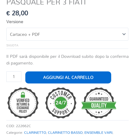
PASQUALE PER 3 FIATI
€
28,00
Versione
SVUOTA
Il PDF sarà disponibile per il Download subito dopo la conferma
di pagamento.
FANTASIA
AGGIUNGI AL CARRELLO
DALL'OPERA
DON
PASQUALE
PER
3
FIATI
quantità
COD:
222662C
Categorie:
CLARINETTO
,
CLARINETTO BASSO
,
ENSEMBLE VARI
,