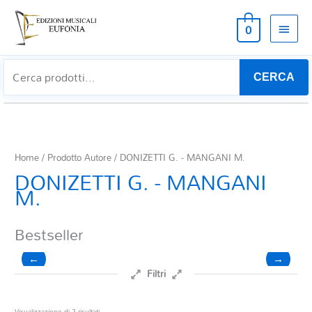
MEN
0
PRIN
CERCA
Home
/ Prodotto Autore / DONIZETTI G. - MANGANI M.
DONIZETTI G. - MANGANI
M.
Bestseller
←
→
Filtri
Prezzo
Ordina
Visualizzazione di 2 risultati