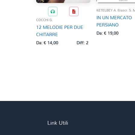
KETELBEY A. (trascr. S. 
IN UN MERCATO
COCCHI G.
PERSIANO
12 MELODIE PER DUE
Da:
€
19,00
CHITARRE
Da:
€
14,00
Diff: 2
Link Utili