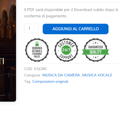
Il PDF sarà disponibile per il Download subito dopo l
conferma di pagamento.
LE
AGGIUNGI AL CARRELLO
VOCI
DEI
PROFETI
quantità
COD:
03228C
Categorie:
MUSICA DA CAMERA
,
MUSICA VOCALE
Tag:
Composizioni originali