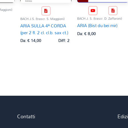
Maggioni)
BACH J. S. (trascr. D. Zaffaroni)
BACH J.S. (trascr. S. Maggioni)
ARIA (Bist du bei mir)
ARIA SULLA 4ª CORDA
(per 2 fl. 2 cl. cl.b. sax ct.)
Da:
€
8,00
Da:
€
14,00
Diff: 2
Contatti
Ediz