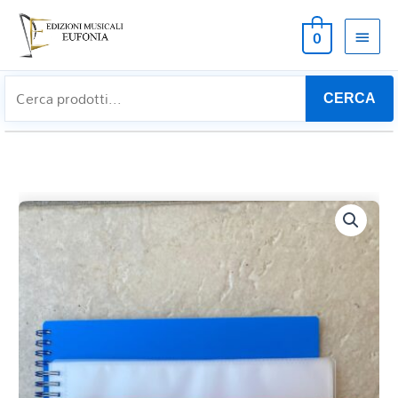
MEN
0
PRIN
CERCA