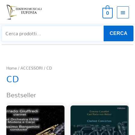
MEN
0
PRIN
CERCA
Home
/
ACCESSORI
/ CD
CD
Bestseller