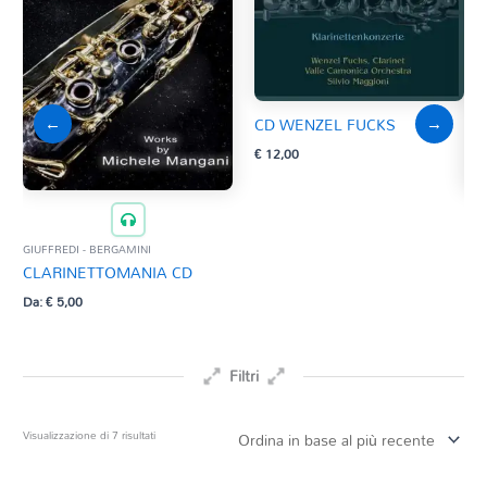
←
→
CD WENZEL FUCKS
€
12,00
SCOR
TR
GIUFFREDI - BERGAMINI
€
9,
CLARINETTOMANIA CD
Da:
€
5,00
Filtri
Prezzo
Ordina
Visualizzazione di 7 risultati
in
base
Tag Del Prodotto
al
più