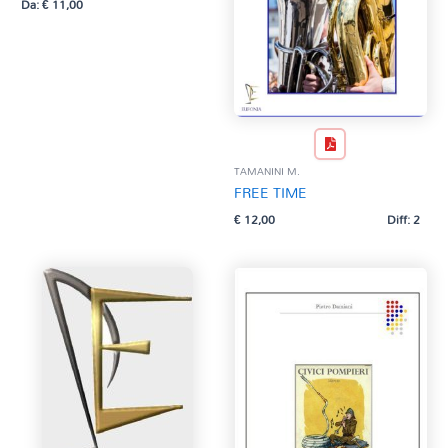
Da:
€
11,00
TAMANINI M.
FREE TIME
€
12,00
Diff: 2