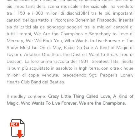
più importanti della scena musicale internazionale, ha venduto
tra i 150 e i 300 milioni di dischi;[3][4] tra le più importanti
canzoni del quartetto si ricordano Bohemian Rhapsody, inserita
sia da critici sia da sondaggi popolari tra le migliori canzoni di
tutti i tempi, We Are the Champions e Somebody to Love di
Mercury, We Will Rock You, Who Wants to Live Forever e The
Show Must Go On di May, Radio Ga Ga e A Kind of Magic di
Taylor e Another One Bites the Dust e I Want to Break Free di
Deacon. La loro prima raccolta del 1981, Greatest Hits, risulta
l’album più acquistato in assoluto in Inghilterra, con oltre cinque
milioni di copie vendute, precedendo Sgt. Pepper’s Lonely
Hearts Club Band dei Beatles.
Il medley contiene:
Crazy Little Thing Called Love, A Kind of
Magic, Who Wants To Live Forever, We are the Champions.