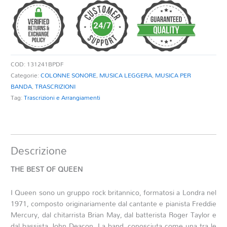
QUEEN
quantità
COD:
131241BPDF
Categorie:
COLONNE SONORE
,
MUSICA LEGGERA
,
MUSICA PER
BANDA
,
TRASCRIZIONI
Tag:
Trascrizioni e Arrangiamenti
Descrizione
THE BEST OF QUEEN
I Queen sono un gruppo rock britannico, formatosi a Londra nel
1971, composto originariamente dal cantante e pianista Freddie
Mercury, dal chitarrista Brian May, dal batterista Roger Taylor e
dal bassista John Deacon. La band, conosciuta come una tra le