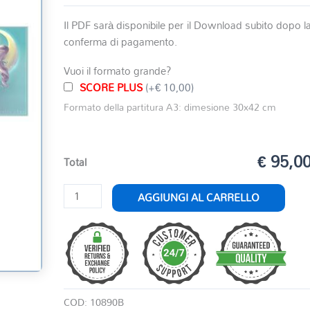
Il PDF sarà disponibile per il Download subito dopo l
conferma di pagamento.
Vuoi il formato grande?
SCORE PLUS
(+€ 10,00)
Formato della partitura A3: dimesione 30x42 cm
€ 95,0
Total
I
AGGIUNGI AL CARRELLO
SOGNI
SON
DESIDERI
quantità
COD:
10890B