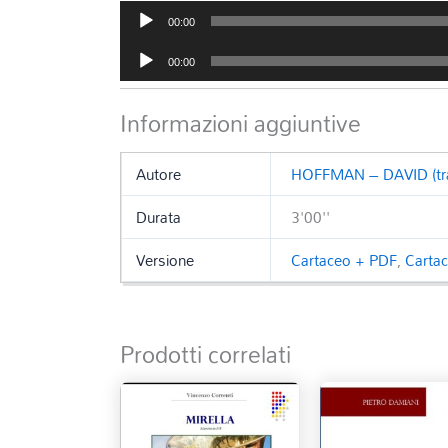
Audio
00:00
Player
Audio
00:00
Player
Informazioni aggiuntive
Autore
HOFFMAN – DAVID (tra
Durata
3'00''
Versione
Cartaceo + PDF
,
Carta
Prodotti correlati