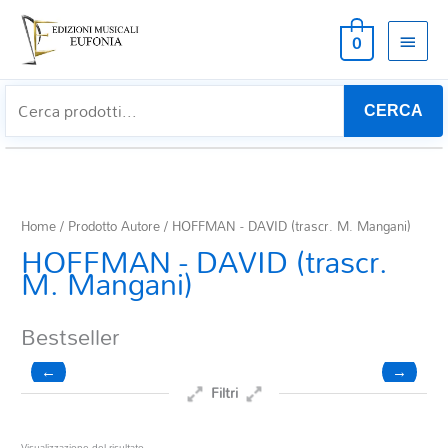
MEN
0
PRIN
CERCA
Home
/ Prodotto Autore / HOFFMAN - DAVID (trascr. M. Mangani)
HOFFMAN - DAVID (trascr.
M. Mangani)
Bestseller
←
→
Filtri
Prezzo
Visualizzazione del risultato