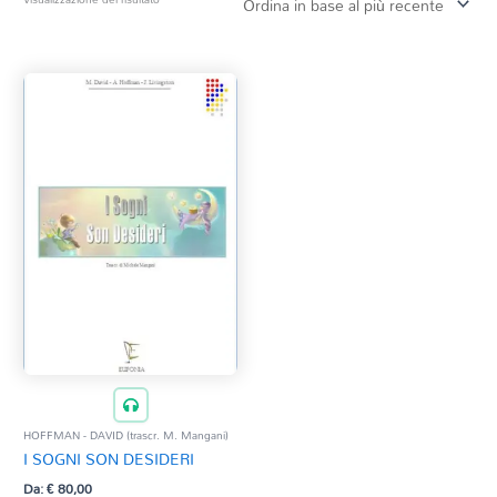
Tag Del Prodotto
CD
Clarinetto basso
AZZERA
Composizioni originali
Natale
QR base
QR esecuzione
Trascrizioni e Arrangiamenti
HOFFMAN - DAVID (trascr. M. Mangani)
I SOGNI SON DESIDERI
Da:
€
80,00