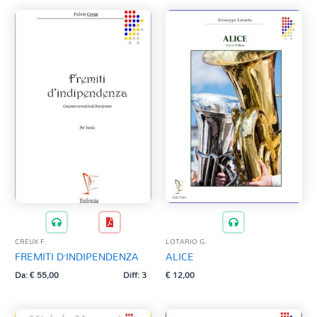
CREUX F.
LOTARIO G.
FREMITI D’INDIPENDENZA
ALICE
Da:
€
55,00
Diff: 3
€
12,00