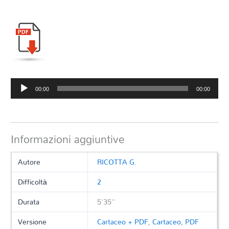
Audio
00:00
00:00
Player
Informazioni aggiuntive
Autore
RICOTTA G.
Difficoltà
2
Durata
5'35''
Versione
Cartaceo + PDF
,
Cartaceo
,
PDF