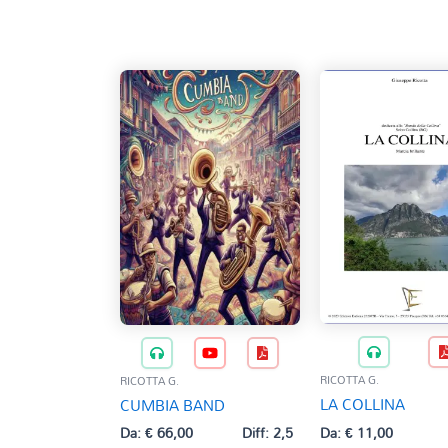
base
al
più
recente
RICOTTA G.
RICOTTA G.
LA COLLINA
CUMBIA BAND
Da:
€
11,00
Da:
€
66,00
Diff: 2,5