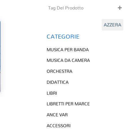
Tag Del Prodotto
CD
AZZERA
Clarinetto basso
Composizioni originali
CATEGORIE
Natale
MUSICA PER BANDA
QR base
QR esecuzione
MUSICA DA CAMERA
Trascrizioni e Arrangiamenti
ORCHESTRA
DIDATTICA
LIBRI
LIBRETTI PER MARCE
ANCE VAR
ACCESSORI