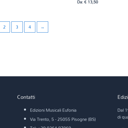
Da:
€
13,50
2
3
4
→
Contatti
Ediz
Edizioni Musicali Eufonia
Dal 1
di qua
Via Trento, 5 - 25055 Pisogne (BS)