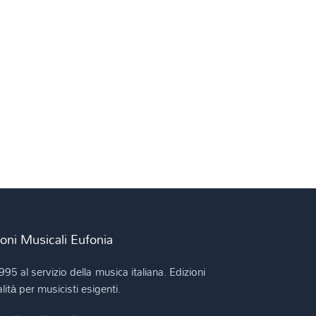
ioni Musicali Eufonia
995 al servizio della musica italiana. Edizioni
lità per musicisti esigenti.