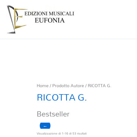
Home
/ Prodotto Autore / RICOTTA G.
RICOTTA G.
Bestseller
←
Ordina
Visualizzazione di 1-16 di 53 risultati
in