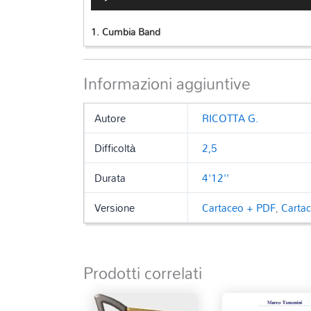
Player
1.
Cumbia Band
Informazioni aggiuntive
Autore
RICOTTA G.
Difficoltà
2,5
Durata
4'12''
Versione
Cartaceo + PDF
,
Carta
Prodotti correlati