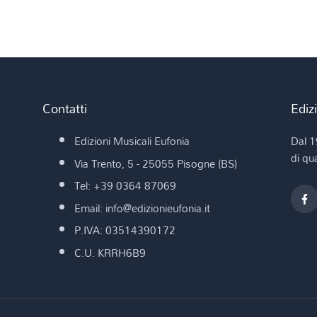
Contatti
Ediz
Edizioni Musicali Eufonia
Dal 1
di qua
Via Trento, 5 - 25055 Pisogne (BS)
Tel: +39 0364 87069
Email: info@edizionieufonia.it
P.IVA: 03514390172
C.U. KRRH6B9