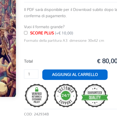
Il PDF sarà disponibile per il Download subito dopo l
conferma di pagamento.
Vuoi il formato grande?
SCORE PLUS
(+€ 10,00)
Formato della partitura A3: dimesione 30x42 cm
€ 80,0
Total
CUMBIA
AGGIUNGI AL CARRELLO
BAND
quantità
COD:
242934B