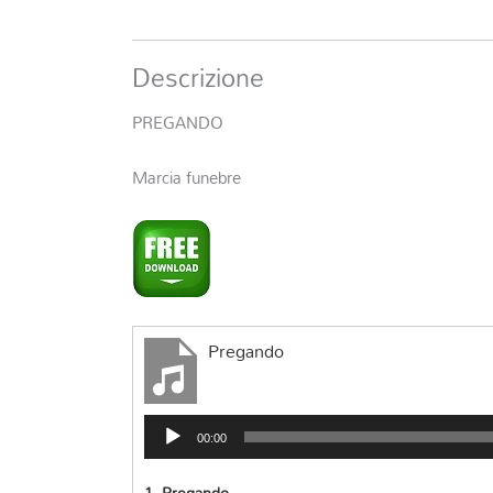
Descrizione
PREGANDO
Marcia funebre
Pregando
Audio
00:00
Player
1.
Pregando