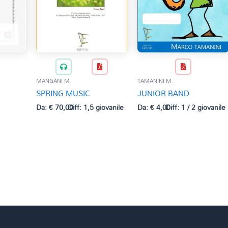
MANGANI M.
TAMANINI M.
SPRING MUSIC
JUNIOR BAND
Da:
€
70,00
Diff: 1,5 giovanile
Da:
€
4,00
Diff: 1 / 2 giovanile