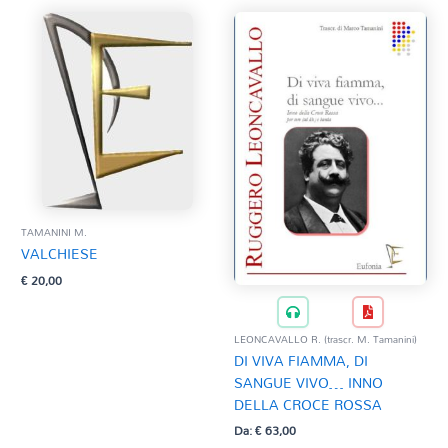
TAMANINI M.
VALCHIESE
€
20,00
LEONCAVALLO R. (trascr. M. Tamanini)
DI VIVA FIAMMA, DI
SANGUE VIVO… INNO
DELLA CROCE ROSSA
Da:
€
63,00