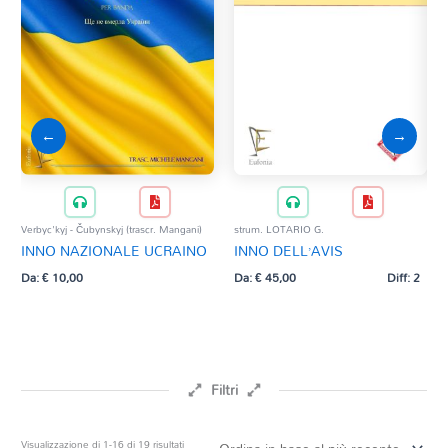
←
→
Verbyc'kyj - Čubynskyj (trascr. Mangani)
strum. LOTARIO G.
AA.
INNO NAZIONALE UCRAINO
INNO DELL’AVIS
25
Da:
€
10,00
Da:
€
45,00
Diff: 2
Da:
Filtri
Prezzo
Ordina
Visualizzazione di 1-16 di 19 risultati