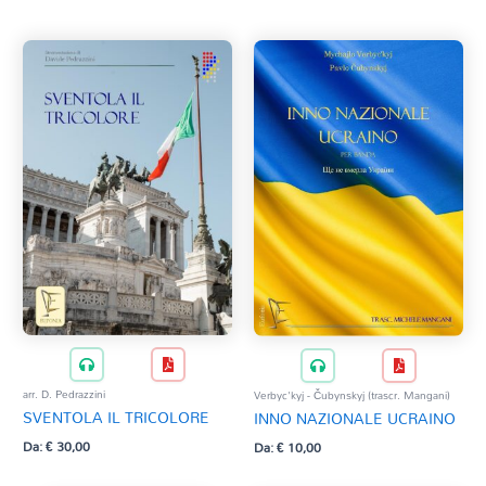
Verbyc'kyj - Čubynskyj (trascr. Mangani)
VINCENZO C.
arr. D. Pedrazzini
Verbyc'kyj - Čubynskyj (trascr. Mangani)
SVENTOLA IL TRICOLORE
INNO NAZIONALE UCRAINO
Da:
€
30,00
Da:
€
10,00