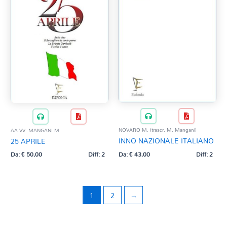
NOVARO M. (trascr. M. Mangani)
AA.VV. MANGANI M.
INNO NAZIONALE ITALIANO
25 APRILE
Da:
€
43,00
Diff: 2
Da:
€
50,00
Diff: 2
1
2
→