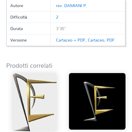
Autore
rev. DAMIANI P.
Difficoltà
2
Durata
3'30''
Versione
Cartaceo + PDF
,
Cartaceo
,
PDF
Prodotti correlati