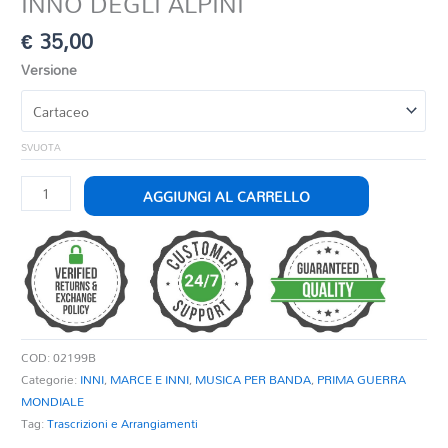
INNO DEGLI ALPINI
€
35,00
Versione
SVUOTA
INNO
AGGIUNGI AL CARRELLO
DEGLI
ALPINI
quantità
COD:
02199B
Categorie:
INNI
,
MARCE E INNI
,
MUSICA PER BANDA
,
PRIMA GUERRA
MONDIALE
Tag:
Trascrizioni e Arrangiamenti