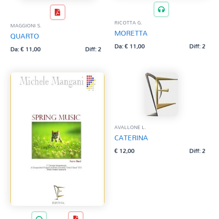
RICOTTA G.
MAGGIONI S.
MORETTA
QUARTO
Da:
€
11,00
Diff: 2
Da:
€
11,00
Diff: 2
AVALLONE L.
CATERINA
€
12,00
Diff: 2