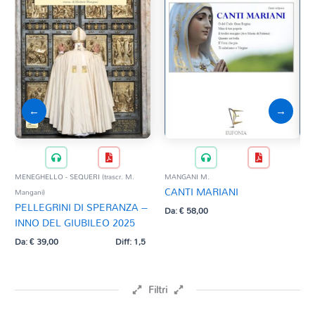
←
→
MENEGHELLO - SEQUERI (trascr. M.
MANGANI M.
AA.V
CANTI MARIANI
AL
Mangani)
PELLEGRINI DI SPERANZA –
Da:
€
58,00
Da:
INNO DEL GIUBILEO 2025
Da:
€
39,00
Diff: 1,5
Filtri