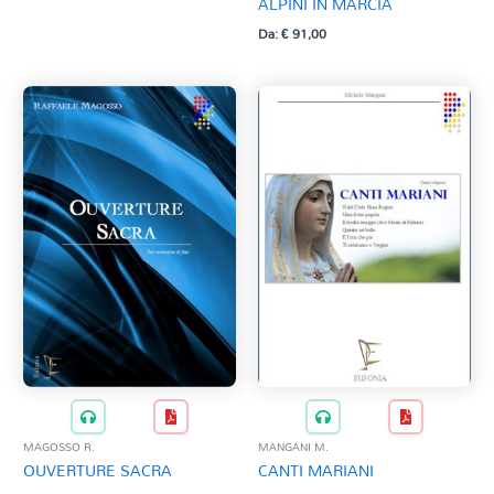
ALPINI IN MARCIA
Da:
€
91,00
MAGOSSO R.
MANGANI M.
OUVERTURE SACRA
CANTI MARIANI