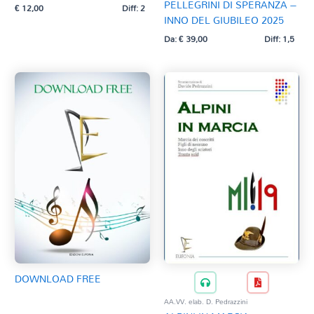
PRIMA GUERRA MONDIALE
PELLEGRINI DI SPERANZA –
€
12,00
Diff: 2
TRASCRIZIONI
INNO DEL GIUBILEO 2025
Da:
€
39,00
Diff: 1,5
DOWNLOAD FREE
AA.VV. elab. D. Pedrazzini