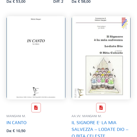
Da:
€
53,00
Diff: 2
Da:
€
58,00
MANGANI M.
AA.VV. MANGANI M.
IN CANTO
IL SIGNORE E’ LA MIA
SALVEZZA – LODATE DIO –
Da:
€
10,50
O RITA CELESTE