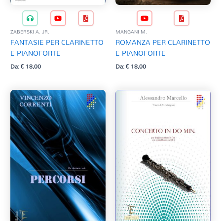
ZABERSKI A. JR.
MANGANI M.
FANTASIE PER CLARINETTO
ROMANZA PER CLARINETTO
E PIANOFORTE
E PIANOFORTE
Da:
€
18,00
Da:
€
18,00