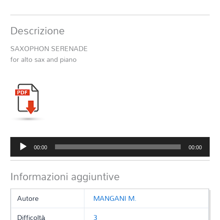
Descrizione
SAXOPHON SERENADE
for alto sax and piano
Audio
00:00
00:00
Player
Informazioni aggiuntive
Autore
MANGANI M.
Difficoltà
3