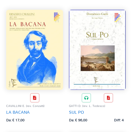
CAVALLINI E. (rev. Conzatti)
GATTI D. (rev. L. Tedesco)
LA BACANA
SUL PO
Da:
€
17,00
Da:
€
96,00
Diff: 4