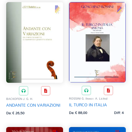
ROSSINI G. (trascr. A. Licitra)
BACKOFEN J. G. H.
IL TURCO IN ITALIA
ANDANTE CON VARIAZIONI
Da:
€
88,00
Diff: 4
Da:
€
26,50