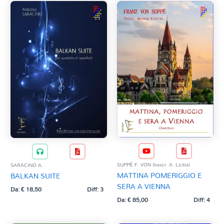
SUPPÉ F. VON (trascr. A. Licitra)
SARACINO A.
MATTINA POMERIGGIO E
BALKAN SUITE
SERA A VIENNA
Da:
€
18,50
Diff: 3
Da:
€
85,00
Diff: 4