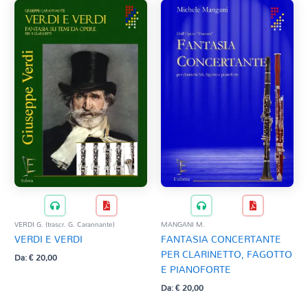
VERDI G. (trascr. G. Carannante)
MANGANI M.
VERDI E VERDI
FANTASIA CONCERTANTE
PER CLARINETTO, FAGOTTO
Da:
€
20,00
E PIANOFORTE
Da:
€
20,00