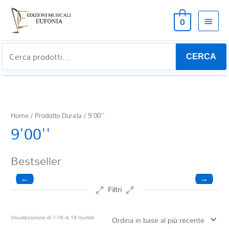
MEN
0
PRIN
CERCA
Home
/ Prodotto Durata / 9'00''
9'00''
Bestseller
←
→
Filtri
Prezzo
Ordina
Visualizzazione di 1-16 di 19 risultati
in
base