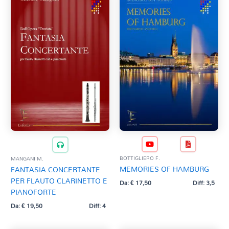
BOTTIGLIERO F.
MANGANI M.
MEMORIES OF HAMBURG
FANTASIA CONCERTANTE
PER FLAUTO CLARINETTO E
Da:
€
17,50
Diff: 3,5
PIANOFORTE
Da:
€
19,50
Diff: 4