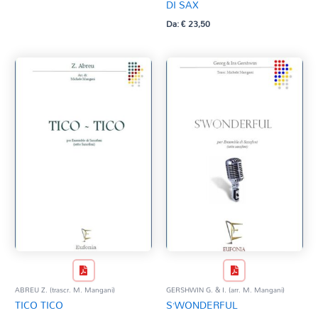
DI SAX
Da:
€
23,50
ABREU Z. (trascr. M. Mangani)
GERSHWIN G. & I. (arr. M. Mangani)
TICO TICO
S’WONDERFUL