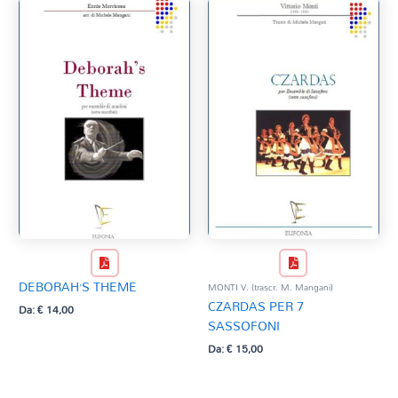
DEBORAH’S THEME
MONTI V. (trascr. M. Mangani)
CZARDAS PER 7
Da:
€
14,00
SASSOFONI
Da:
€
15,00