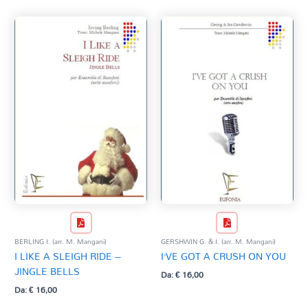
BERLING I. (arr. M. Mangani)
GERSHWIN G. & I. (arr. M. Mangani)
I LIKE A SLEIGH RIDE –
I’VE GOT A CRUSH ON YOU
JINGLE BELLS
Da:
€
16,00
Da:
€
16,00