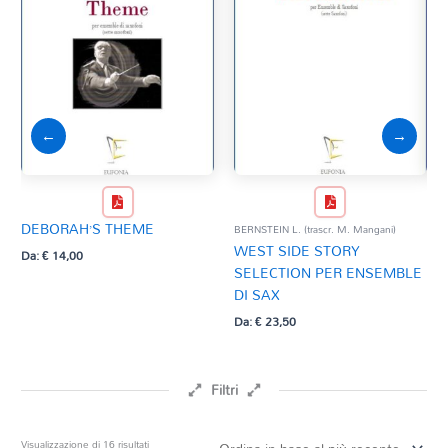
←
→
DEBORAH’S THEME
BERNSTEIN L. (trascr. M. Mangani)
PIAZ
WEST SIDE STORY
OB
Da:
€
14,00
SELECTION PER ENSEMBLE
Da:
DI SAX
Da:
€
23,50
Filtri
Prezzo
Ordina
Visualizzazione di 16 risultati