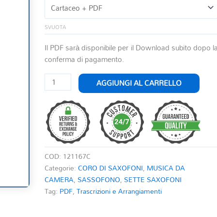
SVUOTA
Il PDF sarà disponibile per il Download subito dopo l
conferma di pagamento.
WEST
AGGIUNGI AL CARRELLO
SIDE
STORY
SELECTION
PER
ENSEMBLE
DI
COD:
121167C
SAX
Categorie:
CORO DI SAXOFONI
,
MUSICA DA
quantità
CAMERA
,
SASSOFONO
,
SETTE SAXOFONI
Tag:
PDF
,
Trascrizioni e Arrangiamenti