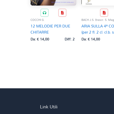
COCCHI G.
BACH J.S. (trascr. S. Mag
12 MELODIE PER DUE
ARIA SULLA 4ª C
CHITARRE
(per 2 fl. 2 cl. cl.b. 
Da:
€
14,00
Diff: 2
Da:
€
14,00
Link Utili