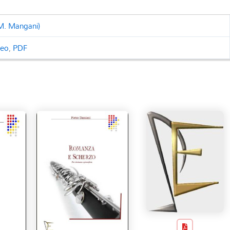
M. Mangani)
ceo
,
PDF